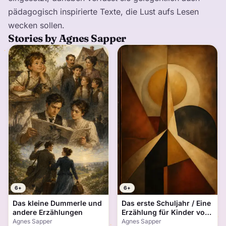
pädagogisch inspirierte Texte, die Lust aufs Lesen
wecken sollen.
Stories by Agnes Sapper
6+
6+
Das kleine Dummerle und
Das erste Schuljahr / Eine
andere Erzählungen
Erzählung für Kinder von
7-12 Jahren
Agnes Sapper
Agnes Sapper