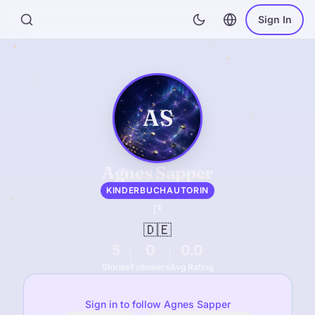
Sign In
AS
Agnes Sapper
KINDERBUCHAUTORIN
🇩🇪
5
0
0.0
Stories
Followers
Avg Rating
Sign in to follow Agnes Sapper