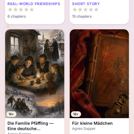
REAL-WORLD FRIENDSHIPS
SHORT STORY
6 chapters
15 chapters
12+
12+
Die Familie Pfäffling —
Für kleine Mädchen
Eine deutsche
Agnes Sapper
Wintergeschichte
Agnes Sapper