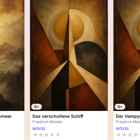
12+
12+
ismeer
Das verschollene Schiff
Der Vampy
Friedrich Meister
Friedrich Mei
NOVEL
NOVEL