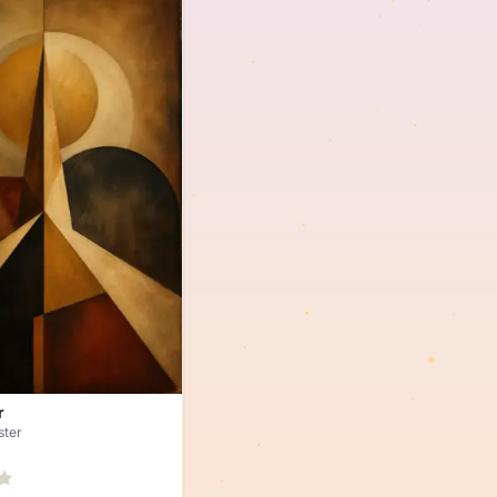
r
ster