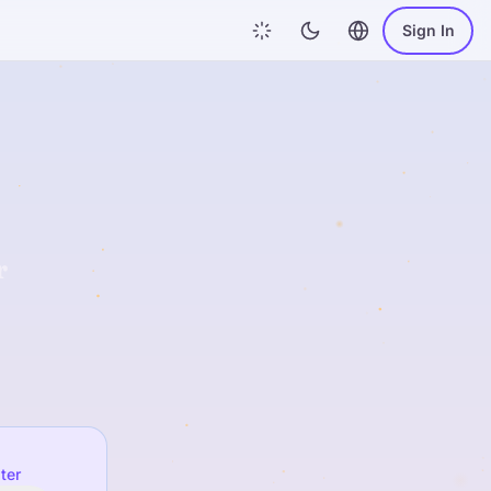
Sign In
r
ter