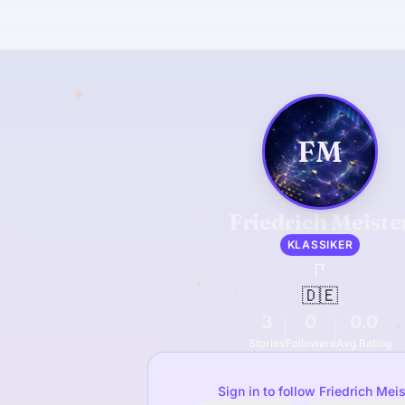
FM
Friedrich Meiste
KLASSIKER
🇩🇪
3
0
0.0
Stories
Followers
Avg Rating
Sign in to follow Friedrich Meis