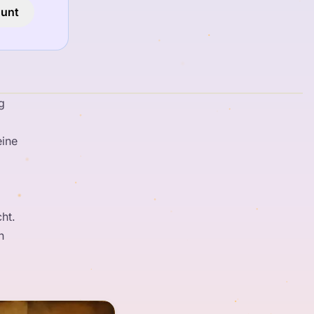
ount
g
eine
ht.
n