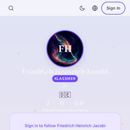
Sign In
FH
Friedrich Heinrich Jacobi
KLASSIKER
🇩🇪
2
0
0.0
Stories
Followers
Avg Rating
Sign in to follow Friedrich Heinrich Jacobi