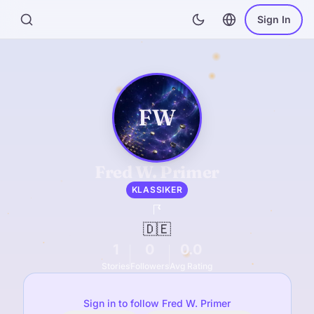
Sign In
FW
Fred W. Primer
KLASSIKER
🇩🇪
1
0
0.0
Stories
Followers
Avg Rating
Sign in to follow Fred W. Primer