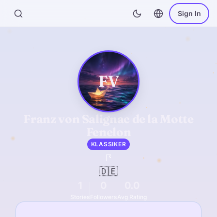
Sign In
FV
Franz von Salignac de la Motte
Fenelon
KLASSIKER
🇩🇪
1
0
0.0
Stories
Followers
Avg Rating