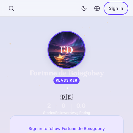
Sign In
FD
Fortune de Boisgobey
KLASSIKER
🇩🇪
2
0
0.0
Stories
Followers
Avg Rating
Sign in to follow Fortune de Boisgobey