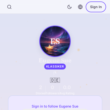
Sign In
ES
Eugene Sue
KLASSIKER
🇩🇪
2
0
0.0
Stories
Followers
Avg Rating
Sign in to follow Eugene Sue