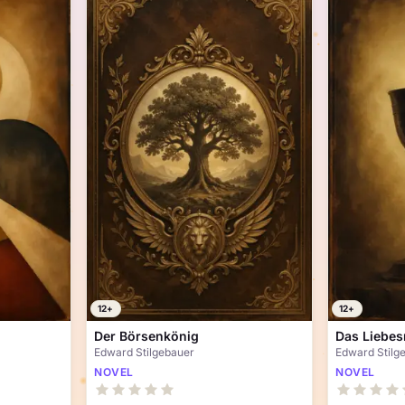
12+
12+
Der Börsenkönig
Das Liebes
Edward Stilgebauer
Edward Stilg
NOVEL
NOVEL