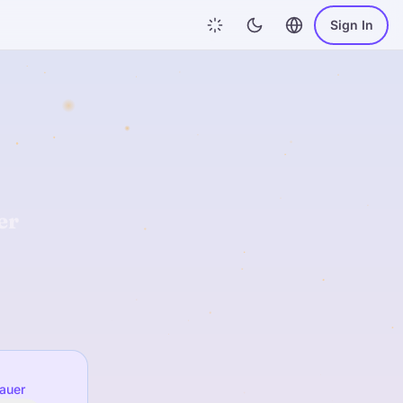
Sign In
er
bauer