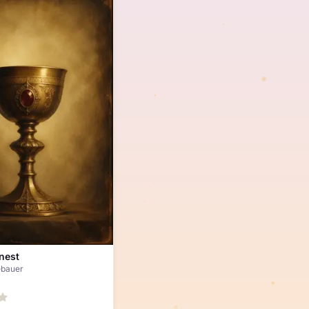
nest
ebauer