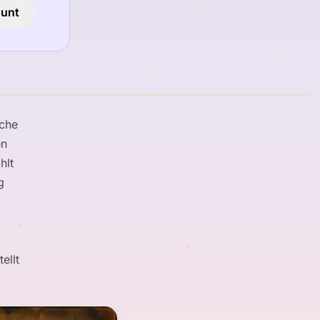
ount
sche
en
hlt
g
ellt