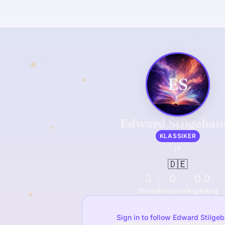
ES
Edward Stilgebau
KLASSIKER
🇩🇪
3
0
0.0
Stories
Followers
Avg Rating
Sign in to follow Edward Stilge