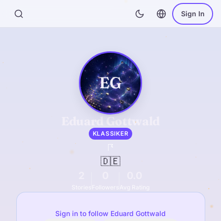
Sign In
EG
Eduard Gottwald
KLASSIKER
🇩🇪
2
0
0.0
Stories
Followers
Avg Rating
Sign in to follow Eduard Gottwald