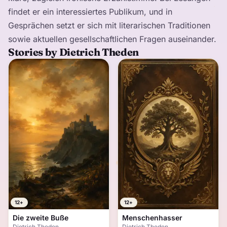
findet er ein interessiertes Publikum, und in
Gesprächen setzt er sich mit literarischen Traditionen
sowie aktuellen gesellschaftlichen Fragen auseinander.
Stories by Dietrich Theden
12+
12+
Die zweite Buße
Menschenhasser
Dietrich Theden
Dietrich Theden