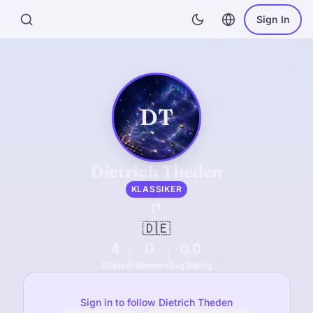
Sign In
DT
Dietrich Theden
KLASSIKER
🇩🇪
4
0
0.0
Stories
Followers
Avg Rating
Sign in to follow Dietrich Theden