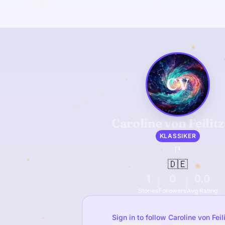
CV
Caroline von Feilit
KLASSIKER
🇩🇪
1
0
0.0
Stories
Followers
Avg Rating
Sign in to follow Caroline von Feil