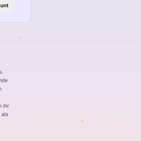
ount
s.
ende
n
 ihr
 als