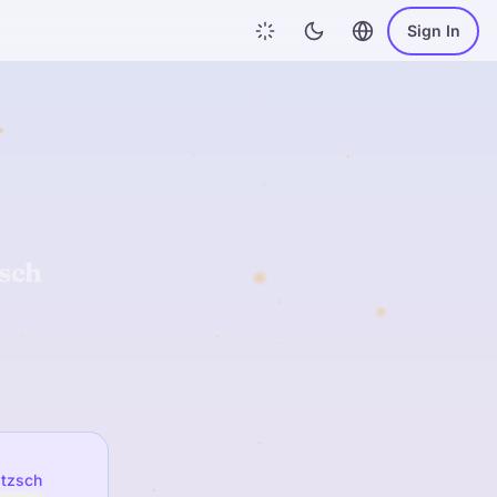
Sign In
zsch
itzsch