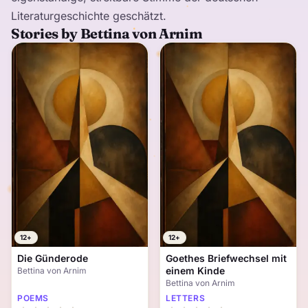
Literaturgeschichte geschätzt.
Stories by Bettina von Arnim
12+
12+
Die Günderode
Goethes Briefwechsel mit
einem Kinde
Bettina von Arnim
Bettina von Arnim
POEMS
LETTERS