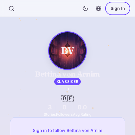
Sign In
BV
Bettina von Arnim
KLASSIKER
🇩🇪
3
0
0.0
Stories
Followers
Avg Rating
Sign in to follow Bettina von Arnim