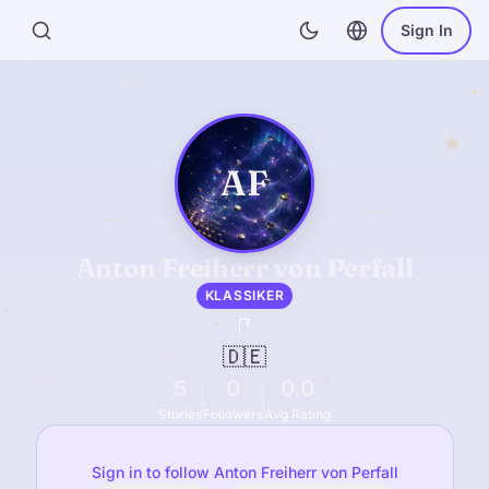
Sign In
AF
Anton Freiherr von Perfall
KLASSIKER
🇩🇪
5
0
0.0
Stories
Followers
Avg Rating
Sign in to follow Anton Freiherr von Perfall