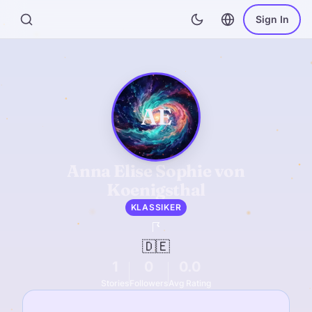
Sign In
AE
Anna Elise Sophie von
Koenigsthal
KLASSIKER
🇩🇪
1
0
0.0
Stories
Followers
Avg Rating