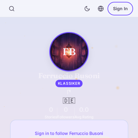
Sign In
FB
Ferruccio Busoni
KLASSIKER
🇩🇪
0
0
0.0
Stories
Followers
Avg Rating
Sign in to follow Ferruccio Busoni