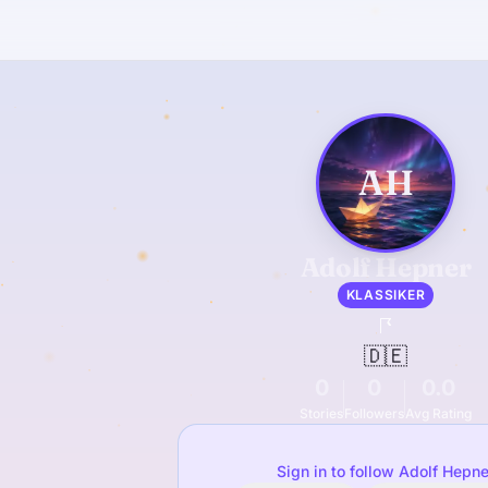
AH
Adolf Hepner
KLASSIKER
🇩🇪
0
0
0.0
Stories
Followers
Avg Rating
Sign in to follow Adolf Hepne