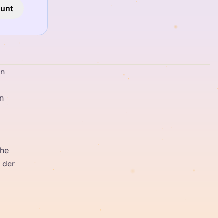
ount
en
en
che
 der